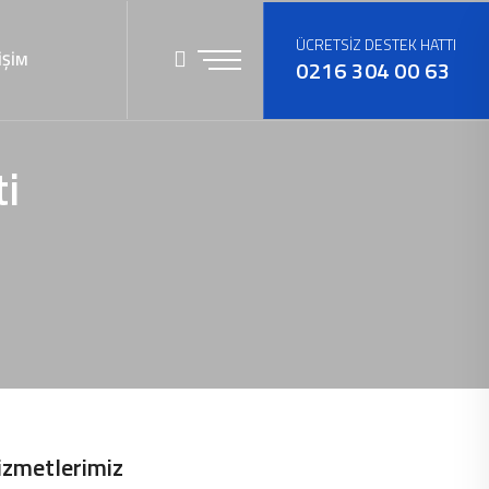
ÜCRETSİZ DESTEK HATTI
İŞİM
0216 304 00 63
i
izmetlerimiz