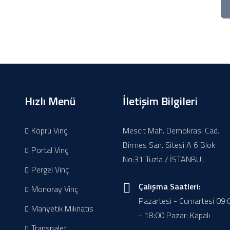
Hızlı Menü
İletişim Bilgileri
Köprü Vinç
Mescit Mah. Demokrasi Cad.
Birmes San. Sitesi A 6 Blok
Portal Vinç
No:31 Tuzla / İSTANBUL
Pergel Vinç
Çalışma Saatleri:
Monoray Vinç
Pazartesi - Cumartesi 09:
Manyetik Mıknatıs
- 18:00 Pazar: Kapalı
Transpalet