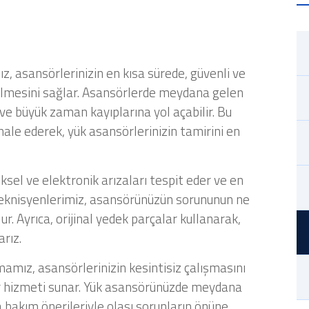
, asansörlerinizin en kısa sürede, güvenli ve
 gelmesini sağlar. Asansörlerde meydana gelen
r ve büyük zaman kayıplarına yol açabilir. Bu
ale ederek, yük asansörlerinizin tamirini en
sel ve elektronik arızaları tespit eder ve en
 teknisyenlerimiz, asansörünüzün sorununun ne
r. Ayrıca, orijinal yedek parçalar kullanarak,
rız.
mamız, asansörlerinizin kesintisiz çalışmasını
ir hizmeti sunar. Yük asansörünüzde meydana
a bakım önerileriyle olası sorunların önüne