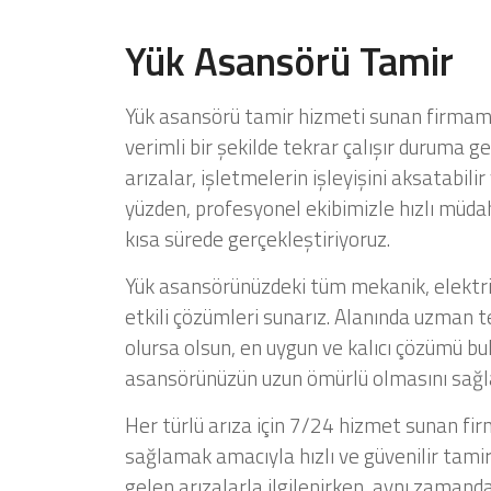
Yük Asansörü Tamir
Yük asansörü tamir hizmeti sunan firmamız
verimli bir şekilde tekrar çalışır duruma
arızalar, işletmelerin işleyişini aksatabili
yüzden, profesyonel ekibimizle hızlı müdah
kısa sürede gerçekleştiriyoruz.
Yük asansörünüzdeki tüm mekanik, elektrik
etkili çözümleri sunarız. Alanında uzman
olursa olsun, en uygun ve kalıcı çözümü bulu
asansörünüzün uzun ömürlü olmasını sağla
Her türlü arıza için 7/24 hizmet sunan fir
sağlamak amacıyla hızlı ve güvenilir tam
gelen arızalarla ilgilenirken, aynı zamand